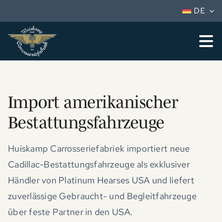
Skip
DE
to
content
To
Nav
Fahrzeuge
Service
Import amerikanischer
Bestattungsfahrzeuge
Huiskamp
Vertriebspartner
Huiskamp Carrosseriefabriek importiert neue
Cadillac-Bestattungsfahrzeuge als exklusiver
Karriere
Händler von Platinum Hearses USA und liefert
Kontakt
zuverlässige Gebraucht- und Begleitfahrzeuge
über feste Partner in den USA.