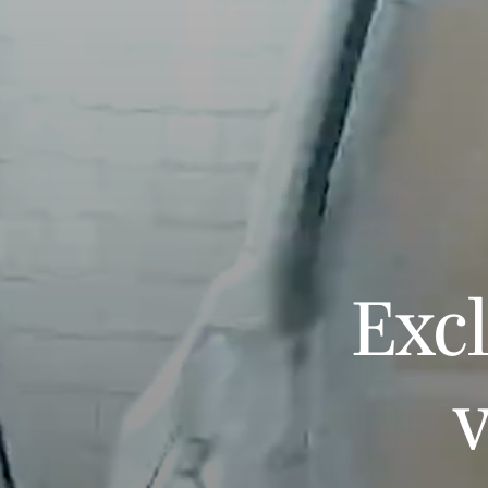
Exc
v