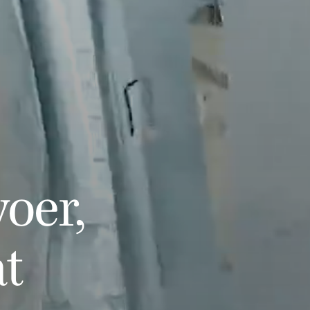
oer,
at