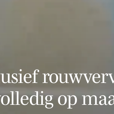
lusief rouwverv
olledig op ma