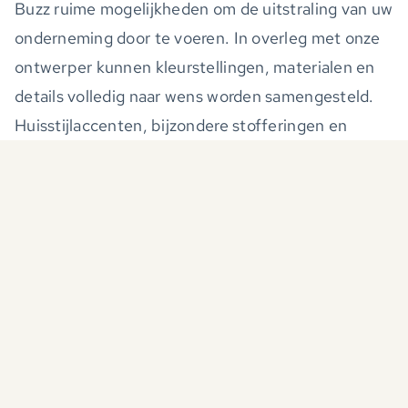
Buzz ruime mogelijkheden om de uitstraling van uw
onderneming door te voeren. In overleg met onze
ontwerper kunnen kleurstellingen, materialen en
details volledig naar wens worden samengesteld.
Huisstijlaccenten, bijzondere stofferingen en
geborduurde logo’s kunnen subtiel worden
geïntegreerd in diverse panelen, zodat de
kistruimte een herkenbare en professionele
signatuur krijgt. Onze vakmensen denken actief
mee om iedere wens te vertalen naar een passend
ontwerp, waardoor de inrichting niet alleen
functioneel is, maar ook visueel aansluit bij de
identiteit van uw organisatie.