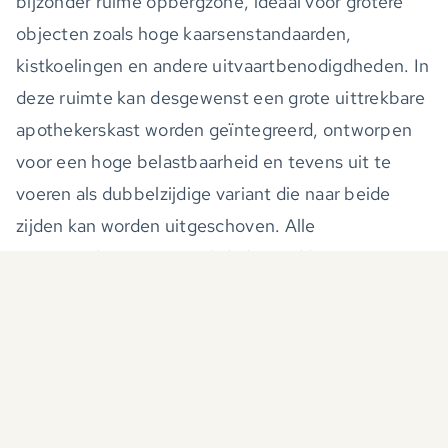
bijzonder ruime opbergzone, ideaal voor grotere
objecten zoals hoge kaarsenstandaarden,
kistkoelingen en andere uitvaartbenodigdheden. In
deze ruimte kan desgewenst een grote uittrekbare
apothekerskast worden geïntegreerd, ontworpen
voor een hoge belastbaarheid en tevens uit te
voeren als dubbelzijdige variant die naar beide
zijden kan worden uitgeschoven. Alle
opbergoplossingen, zoals laden, vakken en
compartimenten, worden op maat gemaakt en
uitgevoerd in slijtvaste en robuuste materialen die
eenvoudig te reinigen zijn.
Maatwerk LED-verlichting kan worden toegepast
voor duidelijk zicht, ook bij minder licht. Door de