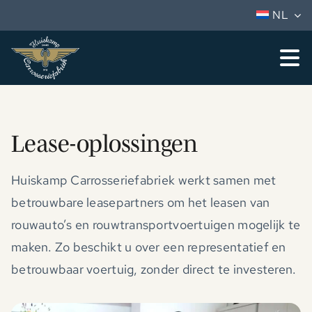
Ga
NL
naar
inhoud
To
Nav
Aanbod
Services
Lease-oplossingen
Huiskamp
Huiskamp Carrosseriefabriek werkt samen met
betrouwbare leasepartners om het leasen van
Dealers
rouwauto’s en rouwtransportvoertuigen mogelijk te
Vacatures
maken. Zo beschikt u over een representatief en
betrouwbaar voertuig, zonder direct te investeren.
Contact