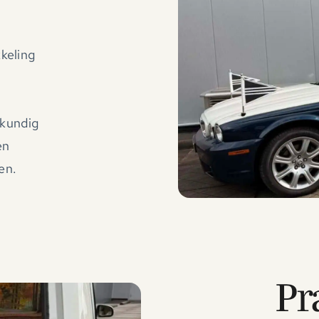
kkeling
kkundig
en
en.
Pr