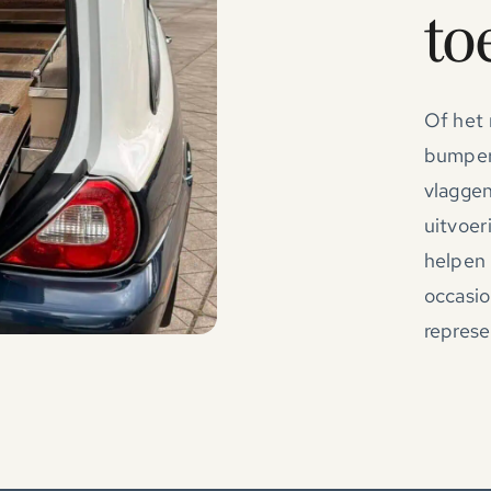
to
Of het 
bumper
vlaggen
uitvoer
helpen 
occasio
represe