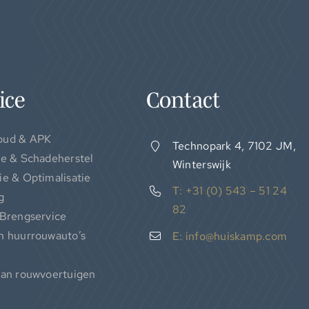
ice
Contact
oud & APK
Technopark 4, 7102 JM,
ie & Schadeherstel
Winterswijk
ie & Optimalisatie
T: +31 (0) 543 – 51 24
g
82
 Brengservice
n huurrouwauto’s
E: info@huiskamp.com
van rouwvoertuigen