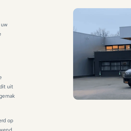
r uw
e
n
e
it uit
r gemak
erd op
ewend