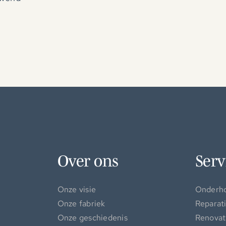
Over ons
Serv
Onze visie
Onderh
Onze fabriek
Reparat
Onze geschiedenis
Renovat