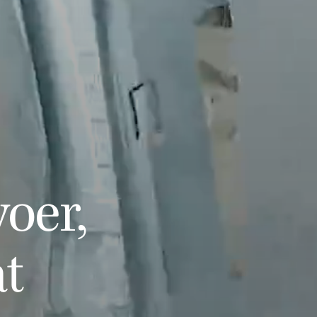
oer,
at