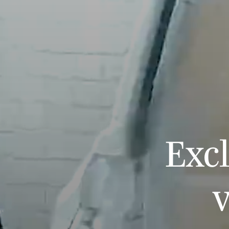
Exc
v