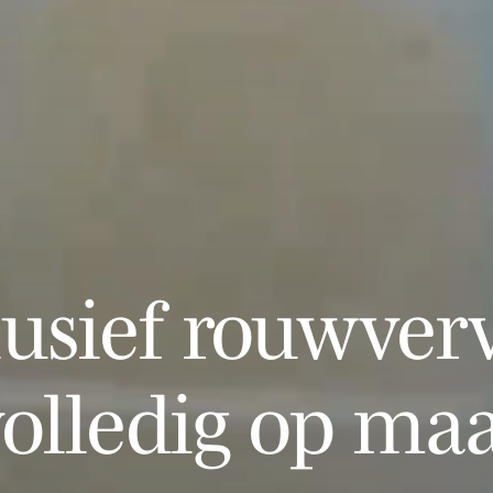
lusief rouwverv
olledig op ma