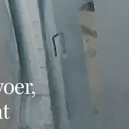
oer,
at