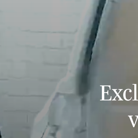
Exc
v