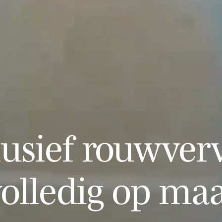
lusief rouwverv
olledig op ma