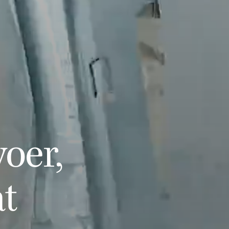
oer,
at