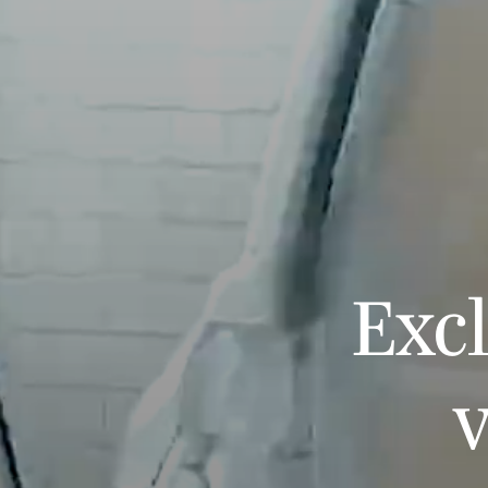
Exc
v