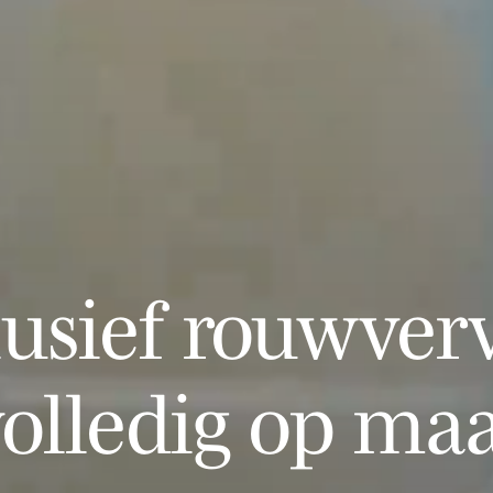
lusief rouwverv
olledig op ma