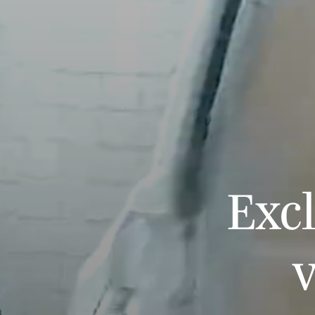
Exc
v