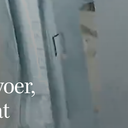
oer,
at