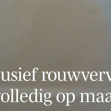
lusief rouwverv
olledig op ma