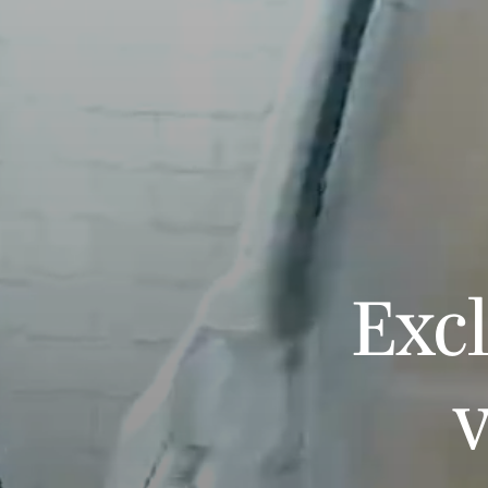
Exc
v