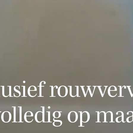
lusief rouwverv
olledig op ma