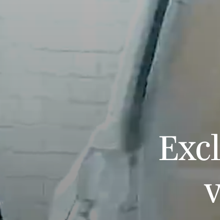
Exc
v