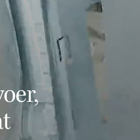
oer,
at