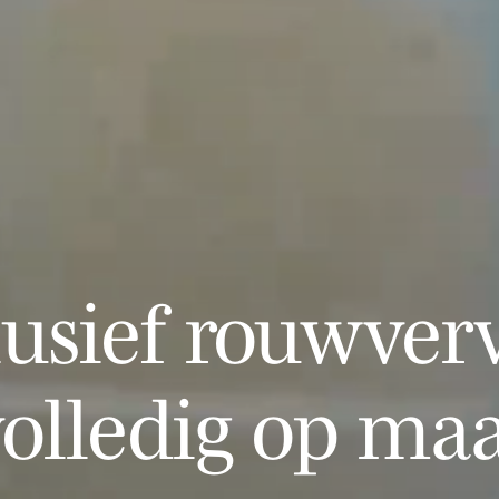
lusief rouwverv
olledig op ma