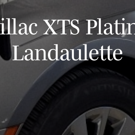
illac XTS Plat
Landaulette