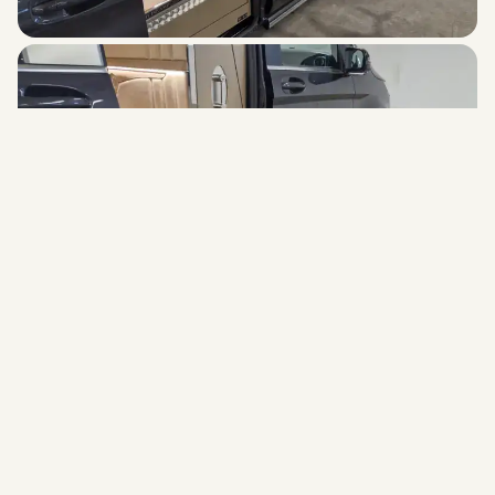
Mercedes-Benz V-klasse opties
Voertuiglengte 3